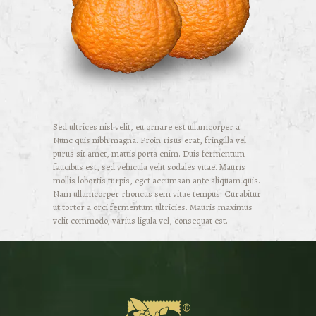
Sed ultrices nisl velit, eu ornare est ullamcorper a.
Nunc quis nibh magna. Proin risus erat, fringilla vel
purus sit amet, mattis porta enim. Duis fermentum
faucibus est, sed vehicula velit sodales vitae. Mauris
mollis lobortis turpis, eget accumsan ante aliquam quis.
Nam ullamcorper rhoncus sem vitae tempus. Curabitur
ut tortor a orci fermentum ultricies. Mauris maximus
velit commodo, varius ligula vel, consequat est.